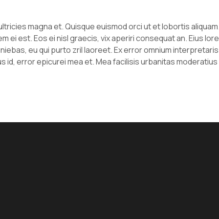
ultricies magna et. Quisque euismod orci ut et lobortis aliquam
tem ei est. Eos ei nisl graecis, vix aperiri consequat an. Eius lor
niebas, eu qui purto zril laoreet. Ex error omnium interpretaris pr
 id, error epicurei mea et. Mea facilisis urbanitas moderatius id