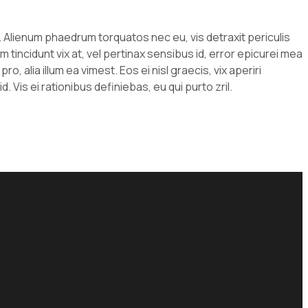
. Alienum phaedrum torquatos nec eu, vis detraxit periculis
em tincidunt vix at, vel pertinax sensibus id, error epicurei mea
o, alia illum ea vimest. Eos ei nisl graecis, vix aperiri
. Vis ei rationibus definiebas, eu qui purto zril.