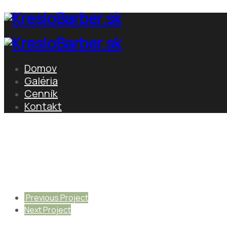
Domov
Galéria
Cenník
Kontakt
Previous Project
Next Project