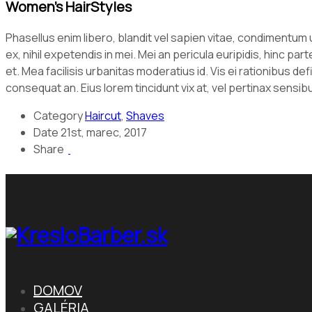
Women’s HairStyles
Phasellus enim libero, blandit vel sapien vitae, condimentum 
ex, nihil expetendis in mei. Mei an pericula euripidis, hinc par
et. Mea facilisis urbanitas moderatius id. Vis ei rationibus defi
consequat an. Eius lorem tincidunt vix at, vel pertinax sensibus
Category
Haircut
,
Shaves
Date
21st, marec, 2017
Share
DOMOV
GALÉRIA