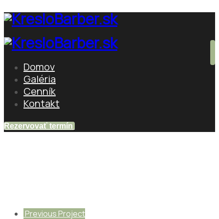
Domov
Galéria
Cenník
Kontakt
Rezervovať termín
Men Shave
Home
gallery
Men Shave
Previous Project