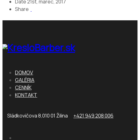
Date
21st, marec, 2017
Share
DOMOV
GALÉRIA
CENNÍK
KONTAKT
Sládkovičova 8,010 01 Žilina
+421 949 208 006