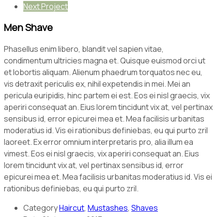
Next Project
Men Shave
Phasellus enim libero, blandit vel sapien vitae,
condimentum ultricies magna et. Quisque euismod orci ut
et lobortis aliquam. Alienum phaedrum torquatos nec eu,
vis detraxit periculis ex, nihil expetendis in mei. Mei an
pericula euripidis, hinc partem ei est. Eos ei nisl graecis, vix
aperiri consequat an. Eius lorem tincidunt vix at, vel pertinax
sensibus id, error epicurei mea et. Mea facilisis urbanitas
moderatius id. Vis ei rationibus definiebas, eu qui purto zril
laoreet. Ex error omnium interpretaris pro, alia illum ea
vimest. Eos ei nisl graecis, vix aperiri consequat an. Eius
lorem tincidunt vix at, vel pertinax sensibus id, error
epicurei mea et. Mea facilisis urbanitas moderatius id. Vis ei
rationibus definiebas, eu qui purto zril.
Category
Haircut
,
Mustashes
,
Shaves