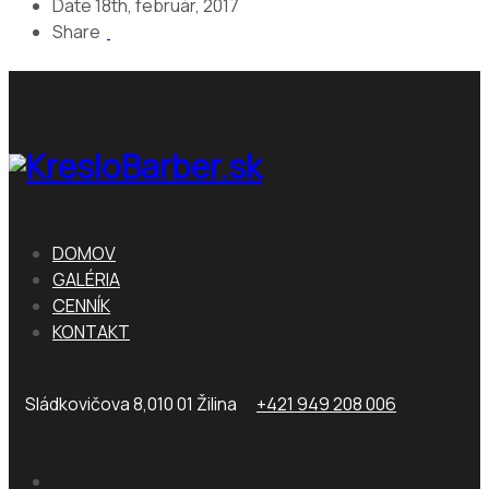
Date
18th, február, 2017
Share
DOMOV
GALÉRIA
CENNÍK
KONTAKT
Sládkovičova 8,010 01 Žilina
+421 949 208 006