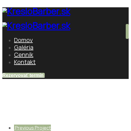
Domov
Galéria
Cenník
Kontakt
Rezervovať termín
Men's HairStyles
Home
gallery
Men's HairStyles
Previous Project