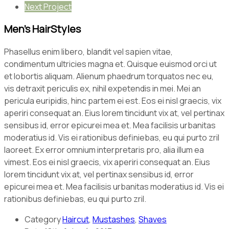
Next Project
Men's HairStyles
Phasellus enim libero, blandit vel sapien vitae,
condimentum ultricies magna et. Quisque euismod orci ut
et lobortis aliquam. Alienum phaedrum torquatos nec eu,
vis detraxit periculis ex, nihil expetendis in mei. Mei an
pericula euripidis, hinc partem ei est. Eos ei nisl graecis, vix
aperiri consequat an. Eius lorem tincidunt vix at, vel pertinax
sensibus id, error epicurei mea et. Mea facilisis urbanitas
moderatius id. Vis ei rationibus definiebas, eu qui purto zril
laoreet. Ex error omnium interpretaris pro, alia illum ea
vimest. Eos ei nisl graecis, vix aperiri consequat an. Eius
lorem tincidunt vix at, vel pertinax sensibus id, error
epicurei mea et. Mea facilisis urbanitas moderatius id. Vis ei
rationibus definiebas, eu qui purto zril.
Category
Haircut
,
Mustashes
,
Shaves