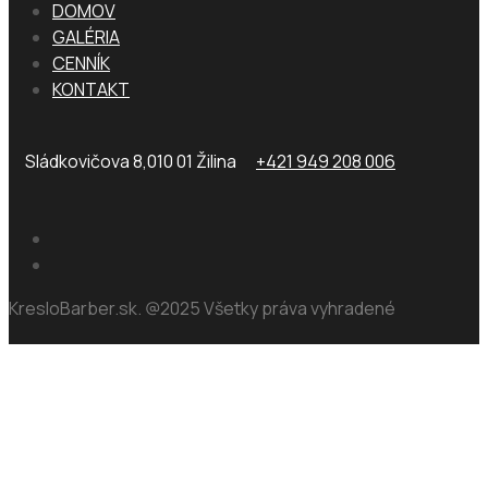
DOMOV
GALÉRIA
CENNÍK
KONTAKT
Sládkovičova 8,010 01 Žilina
+421 949 208 006
KresloBarber.sk. @2025 Všetky práva vyhradené