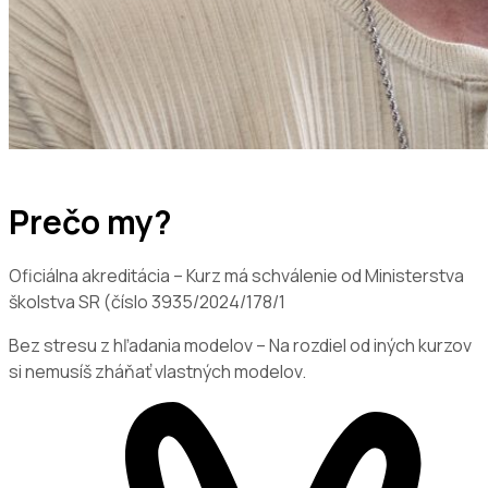
Prečo my?
Oficiálna akreditácia – Kurz má schválenie od Ministerstva
školstva SR (číslo 3935/2024/178/1
Bez stresu z hľadania modelov – Na rozdiel od iných kurzov
si nemusíš zháňať vlastných modelov.