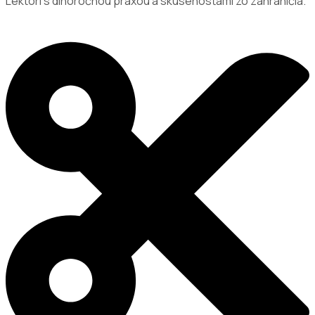
Lektori s dlhoročnou praxou a skúsenosťami zo zahraničia.