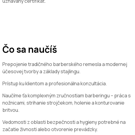
uznávaný certifikát.
Čo sa naučíš
Prepojenie tradičného barberského remesla a modernej
účesovej tvorby a základy stajlingu.
Prístup ku klientom a profesionálna konzultácia.
Naučíme ťa komplexným zručnostiam barberingu – práca s
nožnicami, strihanie strojčekom, holenie a konturovanie
britvou.
Vedomosti z oblasti bezpečnosti a hygieny potrebné na
začatie živnosti alebo otvorenie prevádzky.