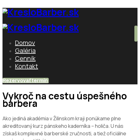
Domov
Galéria
Cenník
Kontakt
Rezervovať termín
Vykroč na cestu úspešného
barbera
Ako jediná akadémia v Žilinskom kraji ponúkame plne
akreditovaný kurz pánskeho kaderníka – holiča. U nás
získaš komplexné barberské zručnosti, a tiež oficiálne